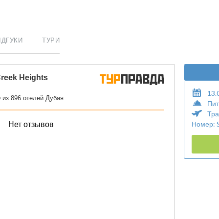
ІДГУКИ
ТУРИ
13.
Пит
Тра
Номер: 