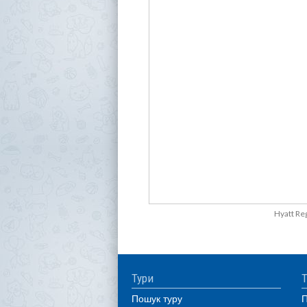
Hyatt Re
Тури
Т
Пошук туру
П