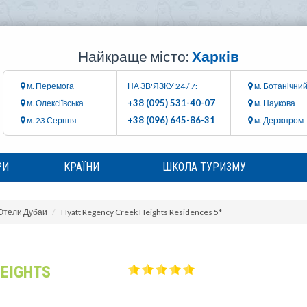
Найкраще місто:
Харків
м. Перемога
НА ЗВ'ЯЗКУ 24 / 7:
м. Ботанічний
+38 (095) 531-40-07
м. Олексіївська
м. Наукова
+38 (096) 645-86-31
м. 23 Серпня
м. Держпром
РИ
КРАЇНИ
ШКОЛА ТУРИЗМУ
Отели Дубаи
Hyatt Regency Creek Heights Residences 5*
HEIGHTS