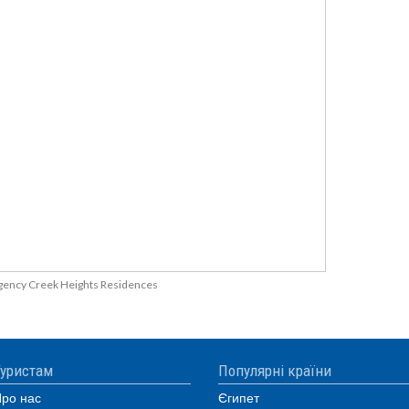
gency Creek Heights Residences
уристам
Популярні країни
ро нас
Єгипет