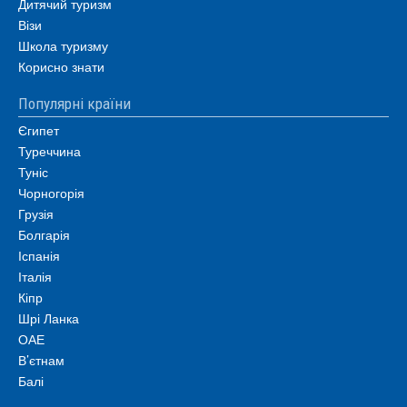
Дитячий туризм
Візи
Школа туризму
Корисно знати
Популярні країни
Єгипет
Туреччина
Туніс
Чорногорія
Грузія
Болгарія
Іспанія
Італія
Кіпр
Шрі Ланка
ОАЕ
В’єтнам
Балі