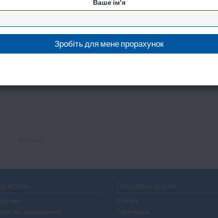
Ваше ім'я
Riu Dubai
уристам
Популярні країни
ро нас
Єгипет
ури на замовлення
Туреччина