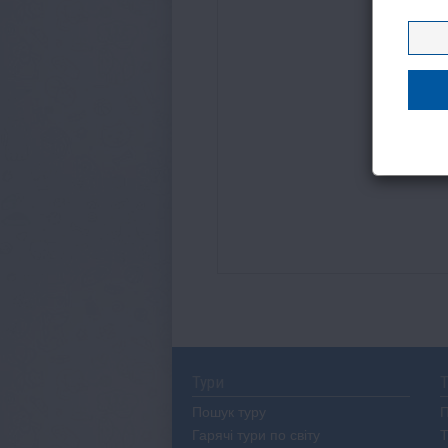
Тури
Т
Пошук туру
П
Гарячі тури по світу
Т