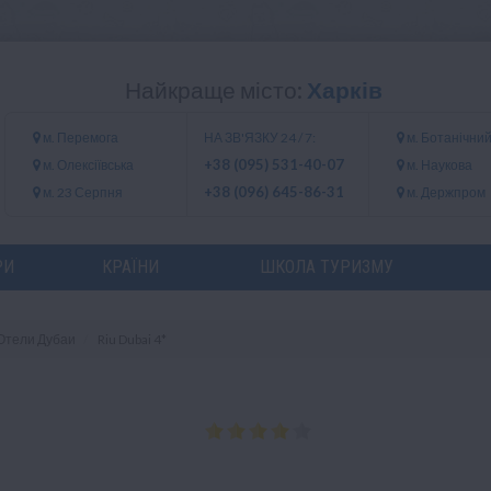
Найкраще місто:
Харків
м. Перемога
НА ЗВ'ЯЗКУ 24 / 7:
м. Ботанічний
+38 (095) 531-40-07
м. Олексіївська
м. Наукова
+38 (096) 645-86-31
м. 23 Серпня
м. Держпром
РИ
КРАЇНИ
ШКОЛА ТУРИЗМУ
Отели Дубаи
Riu Dubai 4*