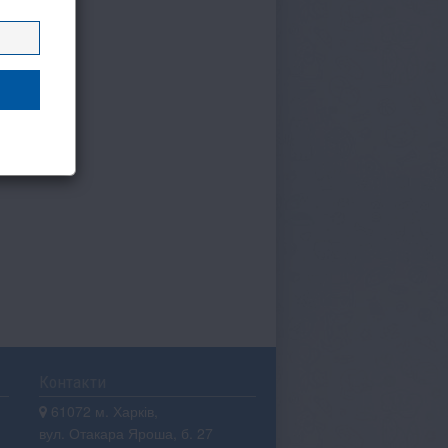
Контакти
61072 м. Харків,
вул. Отакара Яроша, б. 27