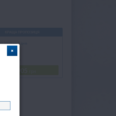
КРАЩА ПРОПОЗИЦЯ
02.2022 на 8 днів
ание: AI
апереліт
Double Room
93 905
грн