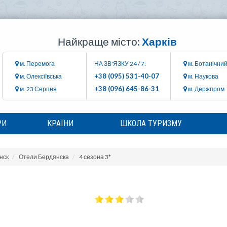
Найкраще місто:
Харків
м. Перемога
НА ЗВ'ЯЗКУ 24 / 7:
м. Ботанічний
+38 (095) 531-40-07
м. Олексіївська
м. Наукова
+38 (096) 645-86-31
м. 23 Серпня
м. Держпром
РИ
КРАЇНИ
ШКОЛА ТУРИЗМУ
нск
Отели Бердянска
4 сезона 3*