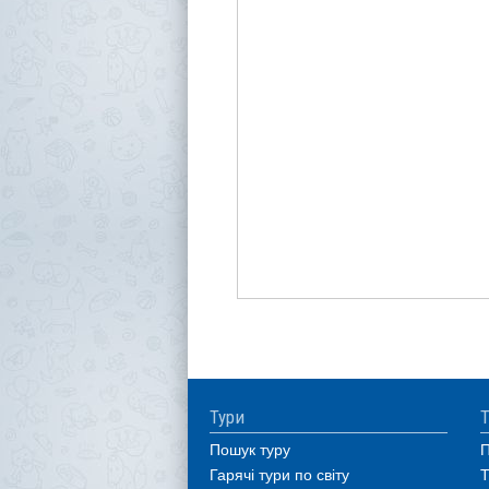
Тури
Т
Пошук туру
П
Гарячі тури по світу
Т