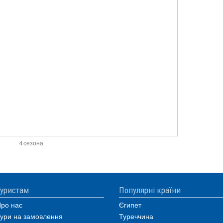
4 сезона
уристам
Популярні країни
ро нас
Єгипет
ури на замовлення
Туреччина