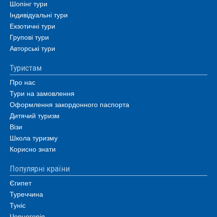
Шопінг тури
Індивідуальні тури
Екзотичні тури
Групові тури
Авторські тури
Туристам
Про нас
Тури на замовлення
Оформлення закордонного паспорта
Дитячий туризм
Візи
Школа туризму
Корисно знати
Популярні країни
Єгипет
Туреччина
Туніс
Чорногорія