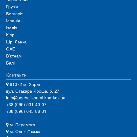
Грузія
Болгарія
Іспанія
Італія
Кіпр
Шрі Ланка
ОАЕ
В’єтнам
Балі
Контакти
61072 м. Харків,
вул. Отакара Яроша, б. 27
info@poehalisnami.kharkov.ua
+38 (095) 531-40-07
+38 (096) 645-86-31
м. Перемога
м. Олексіївська