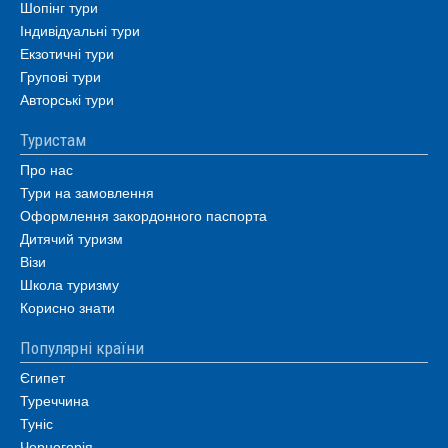
Шопінг тури
Індивідуальні тури
Екзотичні тури
Групові тури
Авторські тури
Туристам
Про нас
Тури на замовлення
Оформлення закордонного паспорта
Дитячий туризм
Візи
Школа туризму
Корисно знати
Популярні країни
Єгипет
Туреччина
Туніс
Чорногорія