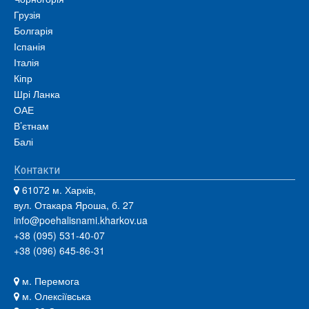
Грузія
Болгарія
Іспанія
Італія
Кіпр
Шрі Ланка
ОАЕ
В’єтнам
Балі
Контакти
61072 м. Харків,
вул. Отакара Яроша, б. 27
info@poehalisnami.kharkov.ua
+38 (095) 531-40-07
+38 (096) 645-86-31
м. Перемога
м. Олексіївська