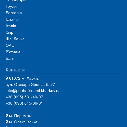
Грузія
Болгарія
Іспанія
Італія
Кіпр
Шрі Ланка
ОАЕ
В’єтнам
Балі
Контакти
61072 м. Харків,
вул. Отакара Яроша, б. 27
info@poehalisnami.kharkov.ua
+38 (095) 531-40-07
+38 (096) 645-86-31
м. Перемога
м. Олексіївська