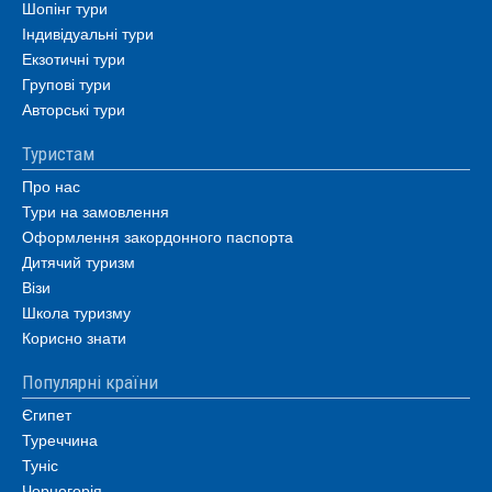
Шопінг тури
Індивідуальні тури
Екзотичні тури
Групові тури
Авторські тури
Туристам
Про нас
Тури на замовлення
Оформлення закордонного паспорта
Дитячий туризм
Візи
Школа туризму
Корисно знати
Популярні країни
Єгипет
Туреччина
Туніс
Чорногорія