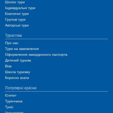
Шопінг тури
Індивідуальні тури
Екзотичні тури
Групові тури
Авторські тури
Туристам
Про нас
Тури на замовлення
Оформлення закордонного паспорта
Дитячий туризм
Візи
Школа туризму
Корисно знати
Популярні країни
Єгипет
Туреччина
Туніс
Чорногорія