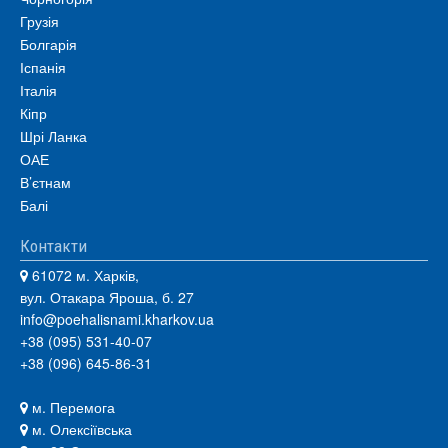
Грузія
Болгарія
Іспанія
Італія
Кіпр
Шрі Ланка
ОАЕ
В’єтнам
Балі
Контакти
61072 м. Харків,
вул. Отакара Яроша, б. 27
info@poehalisnami.kharkov.ua
+38 (095) 531-40-07
+38 (096) 645-86-31
м. Перемога
м. Олексіївська