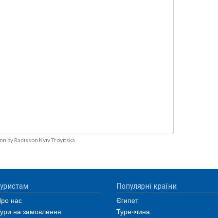
Inn by Radisson Kyiv Troyitska
уристам
Популярні країни
ро нас
Єгипет
ури на замовлення
Туреччина