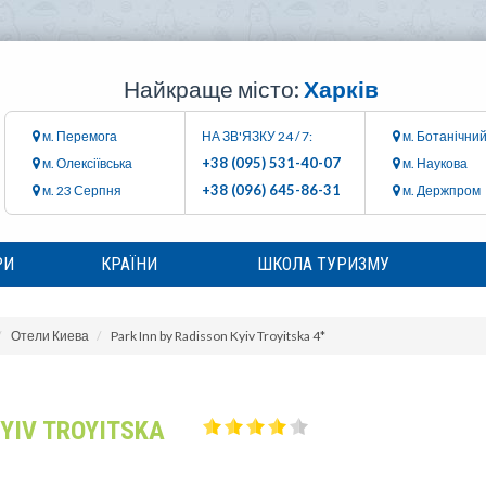
Найкраще місто:
Харків
м. Перемога
НА ЗВ'ЯЗКУ 24 / 7:
м. Ботанічний
+38 (095) 531-40-07
м. Олексіївська
м. Наукова
+38 (096) 645-86-31
м. 23 Серпня
м. Держпром
РИ
КРАЇНИ
ШКОЛА ТУРИЗМУ
Отели Киева
Park Inn by Radisson Kyiv Troyitska 4*
KYIV TROYITSKA