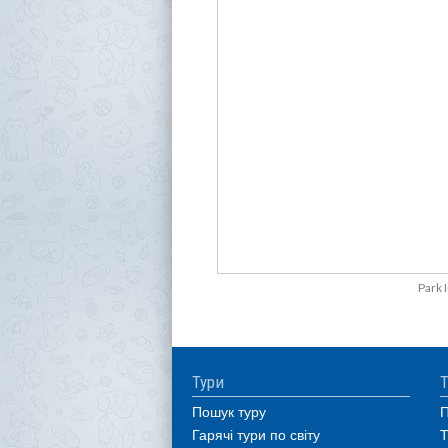
Park 
Тури
Т
Пошук туру
П
Гарячі тури по світу
Т