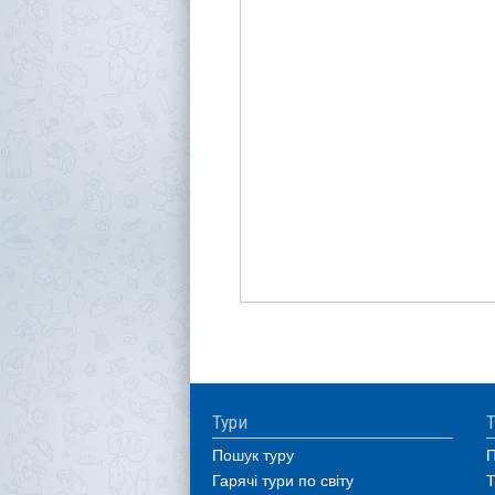
Тури
Т
Пошук туру
П
Гарячі тури по світу
Т