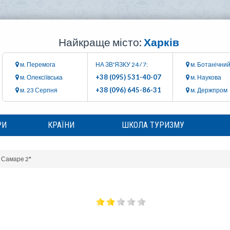
Найкраще місто:
Харків
м. Перемога
НА ЗВ'ЯЗКУ 24 / 7:
м. Ботанічний
+38 (095) 531-40-07
м. Олексіївська
м. Наукова
+38 (096) 645-86-31
м. 23 Серпня
м. Держпром
РИ
КРАЇНИ
ШКОЛА ТУРИЗМУ
 Самаре 2*