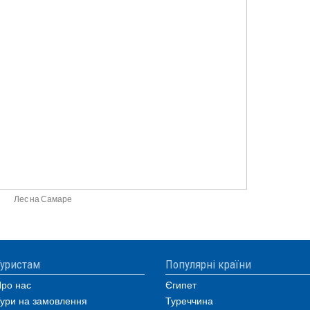
Лес на Самаре
уристам
Популярні країни
ро нас
Єгипет
ури на замовлення
Туреччина