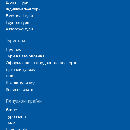
Шопінг тури
Індивідуальні тури
Екзотичні тури
Групові тури
Авторські тури
Туристам
Про нас
Тури на замовлення
Оформлення закордонного паспорта
Дитячий туризм
Візи
Школа туризму
Корисно знати
Популярні країни
Єгипет
Туреччина
Туніс
Чорногорія