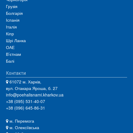
Грузія
Болгарія
Іспанія
Італія
Кіпр
Шрі Ланка
ОАЕ
В’єтнам
Балі
Контакти
61072 м. Харків,
вул. Отакара Яроша, б. 27
info@poehalisnami.kharkov.ua
+38 (095) 531-40-07
+38 (096) 645-86-31
м. Перемога
м. Олексіївська