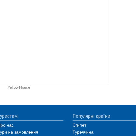
Yellow House
уристам
Популярні країни
ро нас
Єгипет
ури на замовлення
Туреччина