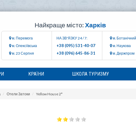
Найкраще місто:
Харків
м. Перемога
НА ЗВ'ЯЗКУ 24 / 7:
м. Ботанічний
+38 (095) 531-40-07
м. Олексіївська
м. Наукова
+38 (096) 645-86-31
м. 23 Серпня
м. Держпром
РИ
КРАЇНИ
ШКОЛА ТУРИЗМУ
а
Отели Затоки
Yellow House 2*