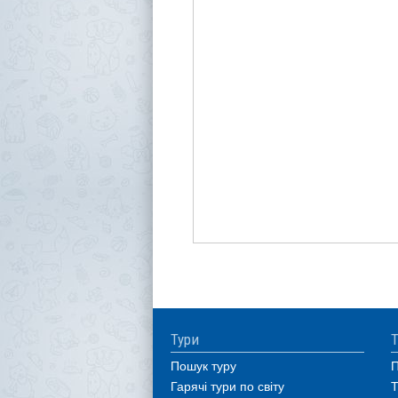
Тури
Т
Пошук туру
П
Гарячі тури по світу
Т