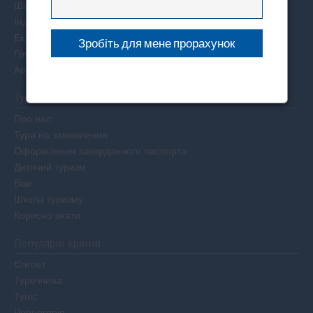
Шопінг тури
Індивідуальні тури
Екзотичні тури
Групові тури
Авторські тури
Туристам
Про нас
Тури на замовлення
Оформлення закордонного паспорта
Дитячий туризм
Візи
Школа туризму
Корисно знати
Популярні країни
Єгипет
Туреччина
Туніс
Чорногорія