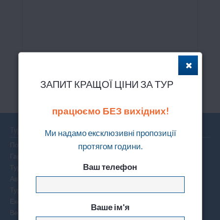
ЗАПИТ КРАЩОЇ ЦІНИ ЗА ТУР
Усадьба Феникс
працюємо БЕЗ вихідних!
Тури
Ми надамо ексклюзивні пропозиції
Пошук туру
протягом години.
Гарячі тури по світу
Ваш телефон
Тури на двох
Автобусні тури
Тури вихідного дня
Екскурсійні тури
Ваше ім'я
Весільні тури