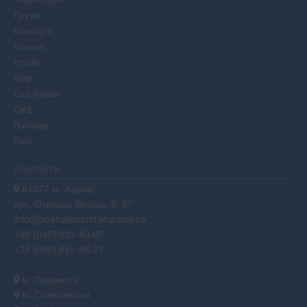
Грузія
Болгарія
Іспанія
Італія
Кіпр
Шрі Ланка
ОАЕ
В’єтнам
Балі
Контакти
61072 м. Харків,
вул. Отакара Яроша, б. 27
info@poehalisnami.kharkov.ua
+38 (095) 531-40-07
+38 (096) 645-86-31
м. Перемога
м. Олексіївська