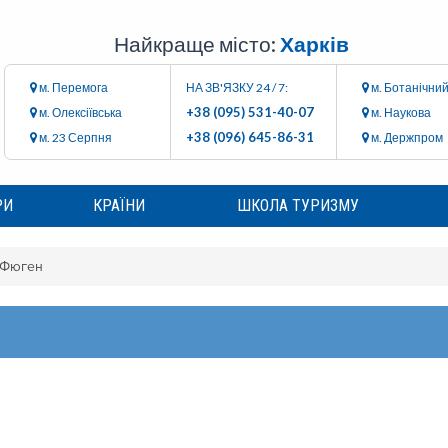
Найкраще місто:
Харків
м. Перемога
НА ЗВ'ЯЗКУ 24 / 7:
м. Ботанічний
+38 (095) 531-40-07
м. Олексіївська
м. Наукова
+38 (096) 645-86-31
м. 23 Серпня
м. Держпром
РИ
КРАЇНИ
ШКОЛА ТУРИЗМУ
Фюген