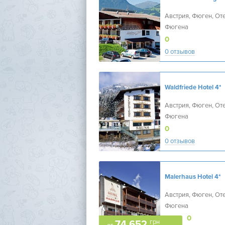
Австрия, Фюген, От
Фюгена
0
0 отзывов
Waldfriede Hotel
4*
Австрия, Фюген, От
Фюгена
0
0 отзывов
Malerhaus Hotel
4*
Австрия, Фюген, От
Фюгена
0
грн
74 652