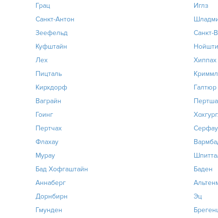
Грац
Иглз
Санкт-Антон
Шладм
Зеефельд
Санкт-
Куфштайн
Нойшт
Лех
Хиппах
Пицталь
Криммл
Кирхдорф
Галтюр
Ваграйн
Пертша
Гоинг
Хохгург
Пертчах
Серфау
Флахау
Вармба
Мурау
Шпитта
Бад Хофгаштайн
Баден
Аннаберг
Альтенм
Дорнбирн
Эц
Гмунден
Бреген