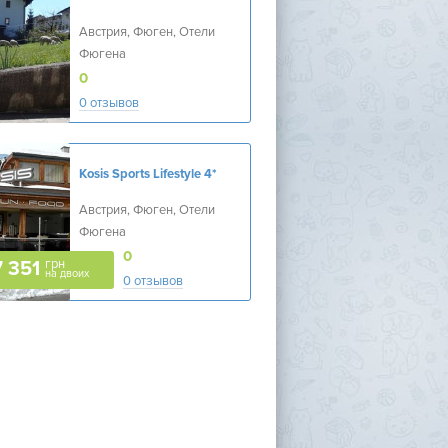
Австрия, Фюген, Отели
Фюгена
0
0 отзывов
Kosis Sports Lifestyle
4*
Австрия, Фюген, Отели
Фюгена
0
грн
 351
на двоих
0 отзывов