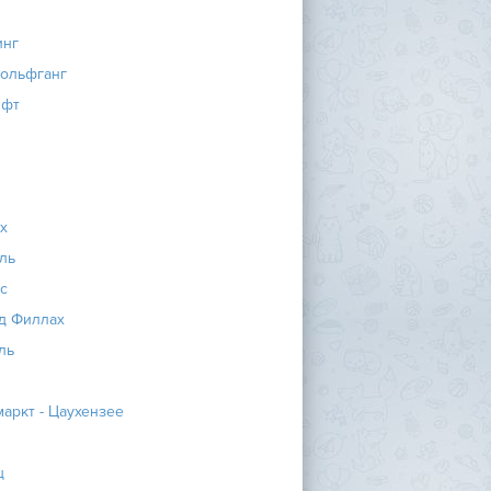
инг
Вольфганг
ифт
х
ль
с
д Филлах
ль
аркт - Цаухензее
ц