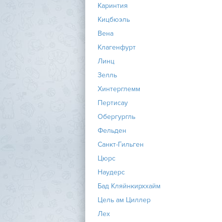
Каринтия
Кицбюэль
Вена
Клагенфурт
Линц
Зелль
Хинтерглемм
Пертисау
Обергургль
Фельден
Санкт-Гильген
Цюрс
Наудерс
Бад Кляйнкирххайм
Цель ам Циллер
Лех