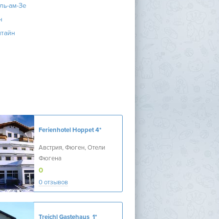
ль-ам-Зе
н
штайн
Ferienhotel Hoppet
4*
Австрия, Фюген, Отели
Фюгена
0
0 отзывов
Treichl Gastehaus
1*