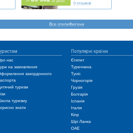
от
на двоих
0 отзывов
Все отелиФюгена
уристам
Популярні країни
ро нас
Єгипет
ури на замовлення
Туреччина
формлення закордонного
Туніс
аспорта
Чорногорія
итячий туризм
Грузія
ізи
Болгарія
кола туризму
Іспанія
орисно знати
Італія
Кіпр
Шрі Ланка
ОАЕ