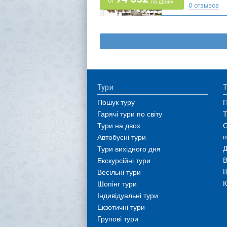
от
на двоих
0 отзывов
Тури
Т
Пошук туру
П
Гарячі тури по світу
Т
Тури на двох
О
п
Автобусні тури
Д
Тури вихідного дня
В
Екскурсійні тури
Ш
Весільні тури
К
Шопінг тури
Індивідуальні тури
Екзотичні тури
Групові тури