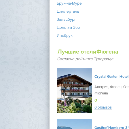
Брук-на-Муре
Циллерталь
Зальцбург
Цель ам Зее
Инсбрук
Лучшие отелиФюгена
Согласно рейтинга Турправда
Crystal Garten Hotel
Австрия, Фюген, От
Фюгена
0
0 отзывов
Gasthof Hamberg
3*