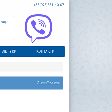
+38(095)531-40-07
 сад
ВІДГУКИ
КОНТАКТИ
ОтелиФюгена