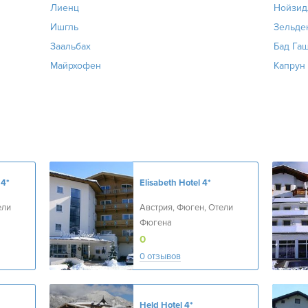
Лиенц
Нойзид
Ишгль
Зельде
Заальбах
Бад Га
Майрхофен
Капрун
4*
Elisabeth Hotel
4*
ели
Австрия, Фюген, Отели
Фюгена
0
0 отзывов
Held Hotel
4*