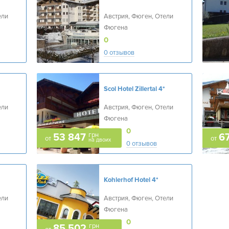
ели
Австрия, Фюген, Отели
Фюгена
0
0 отзывов
Scol Hotel Zillertal
4*
ели
Австрия, Фюген, Отели
Фюгена
0
грн
53 847
67
от
от
на двоих
0 отзывов
Kohlerhof Hotel
4*
ели
Австрия, Фюген, Отели
Фюгена
0
грн
85 502