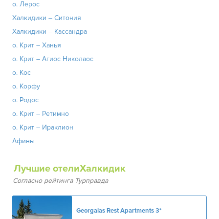
о. Лерос
Халкидики – Ситония
Халкидики – Кассандра
о. Крит – Ханья
о. Крит – Агиос Николаос
о. Кос
о. Корфу
о. Родос
о. Крит – Ретимно
о. Крит – Ираклион
Афины
Лучшие отелиХалкидик
Согласно рейтинга Турправда
Georgalas Rest Apartments
3*