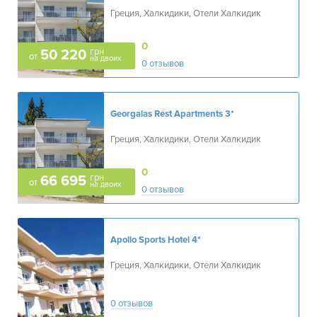
Греция, Халкидики, Отели Халкидик
0
грн
50 220
от
на двоих
0 отзывов
Georgalas Rest Apartments
3*
Греция, Халкидики, Отели Халкидик
0
грн
66 695
от
на двоих
0 отзывов
Apollo Sports Hotel
4*
Греция, Халкидики, Отели Халкидик
0 отзывов