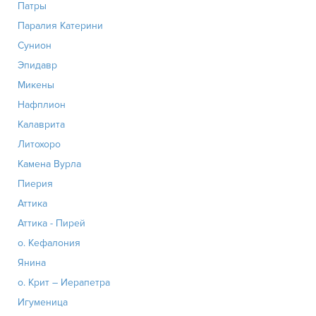
Патры
Паралия Катерини
Сунион
Эпидавр
Микены
Нафплион
Калаврита
Литохоро
Камена Вурла
Пиерия
Аттика
Аттика - Пирей
о. Кефалония
Янина
о. Крит – Иерапетра
Игуменица