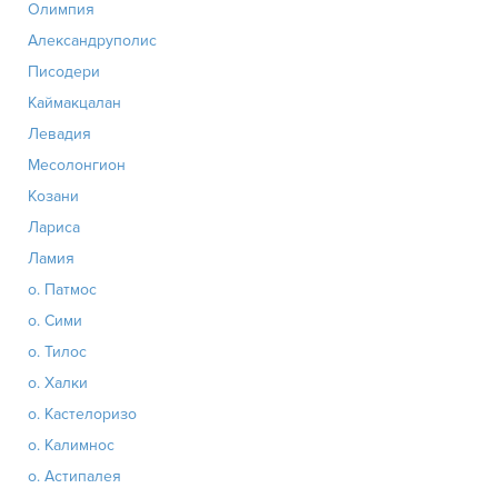
Олимпия
Александруполис
Писодери
Каймакцалан
Левадия
Месолонгион
Козани
Лариса
Ламия
о. Патмос
о. Сими
о. Тилос
о. Халки
о. Кастелоризо
о. Калимнос
о. Астипалея