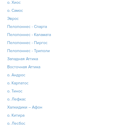
о. Хиос
о. Самос
Эврос
Пелопоннес - Спарта
Пелопоннес - Каламата
Пелопоннес - Пиргос
Пелопоннес - Триполи
Западная Аттика
Восточная Аттика
о. Андрос
о. Карпатос
о. Тинос
о. Лефкас
Халкидики – Афон
о. Китира
о. Лесбос