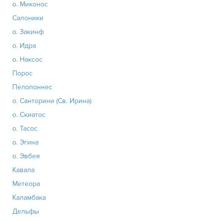
о. Миконос
Салоники
о. Закинф
о. Идра
о. Наксос
Порос
Пелопоннес
о. Санторини (Св. Ирина)
о. Скиатос
о. Тасос
о. Эгина
о. Эвбея
Кавала
Метеора
Каламбака
Дельфы