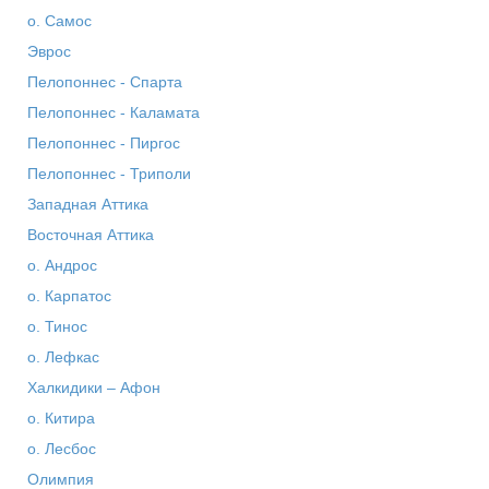
о. Самос
Эврос
Пелопоннес - Спарта
Пелопоннес - Каламата
Пелопоннес - Пиргос
Пелопоннес - Триполи
Западная Аттика
Восточная Аттика
о. Андрос
о. Карпатос
о. Тинос
о. Лефкас
Халкидики – Афон
о. Китира
о. Лесбос
Олимпия