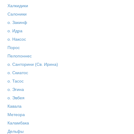
Халкидики
Салоники
о. Закинф
о. Идра
о. Наксос
Порос
Пелопоннес
о. Санторини (Св. Ирина)
о. Скиатос
о. Тасос
о. Эгина
о. Эвбея
Кавала
Метеора
Каламбака
Дельфы