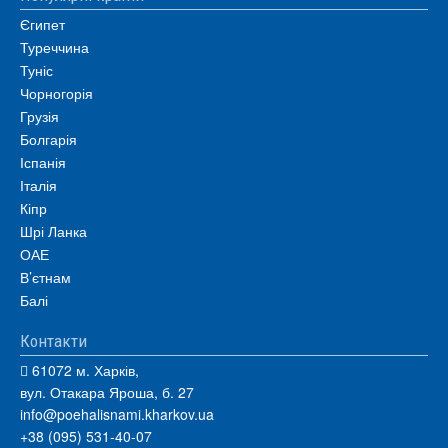
Єгипет
Туреччина
Туніс
Чорногорія
Грузія
Болгарія
Іспанія
Італія
Кіпр
Шрі Ланка
ОАЕ
В’єтнам
Балі
Контакти
61072 м. Харків,
вул. Отакара Яроша, б. 27
info@poehalisnami.kharkov.ua
+38 (095) 531-40-07