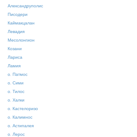
Александруполис
Писодери
Каймакцалан
Левадия
Месолонгион
Козани
Лариса
Ламия
о. Патмос
о. Сими
о. Тилос
о. Халки
о. Кастелоризо
о. Калимнос
о. Астипалея
о. Лерос