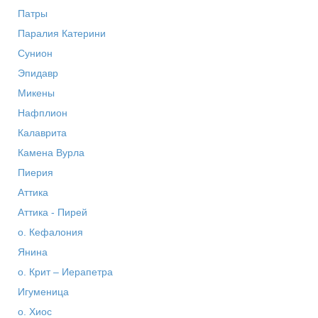
Патры
Паралия Катерини
Сунион
Эпидавр
Микены
Нафплион
Калаврита
Камена Вурла
Пиерия
Аттика
Аттика - Пирей
о. Кефалония
Янина
о. Крит – Иерапетра
Игуменица
о. Хиос