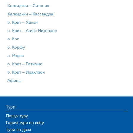
Халкидики – Ситония
Халкидики – Кассандра
о. Крит – Ханья
о. Крит – Агиос Николаос
о. Кос
о. Корфу
о. Родос
о. Крит – Ретимно
о. Крит – Ираклион
Афины
Тури
Пошук туру
Гарячі тури по світу
Тури на двох