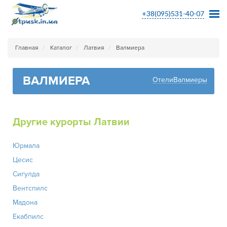
+38(095)531-40-07
Главная
Каталог
Латвия
Валмиера
ВАЛМИЕРА
ОтелиВалмиеры
Другие курорты Латвии
Юрмала
Цесис
Сигулда
Вентспилс
Мадона
Екабпилс