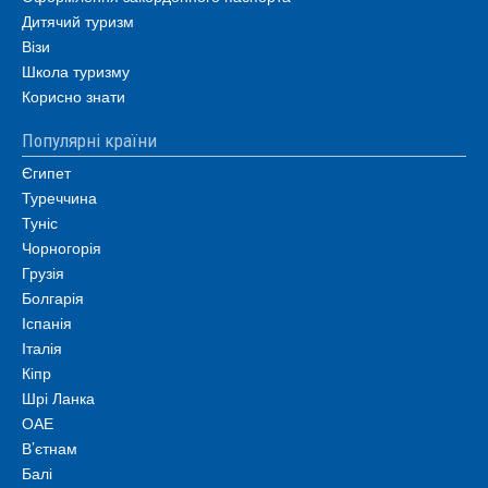
Дитячий туризм
Візи
Школа туризму
Корисно знати
Популярні країни
Єгипет
Туреччина
Туніс
Чорногорія
Грузія
Болгарія
Іспанія
Італія
Кіпр
Шрі Ланка
ОАЕ
В’єтнам
Балі