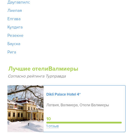
Даугавпилс
Лиепая
Елгава
Кулдига
Резекне
Бауска
Рига
Лучшие отелиВалмиеры
Согласно рейтинга Турправда
Dikli Palace Hotel
4*
Латвия, Валмиера, Отели Валмиеры
10
1 отзыв