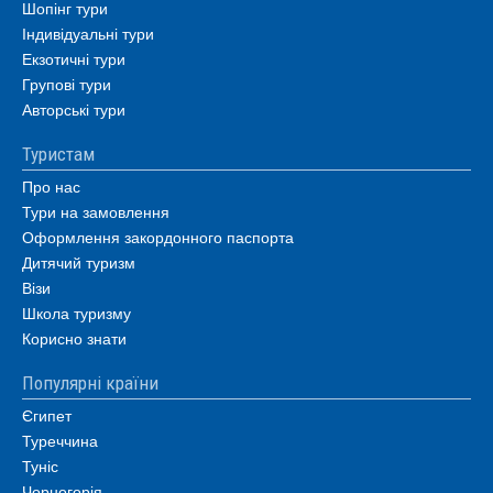
Шопінг тури
Індивідуальні тури
Екзотичні тури
Групові тури
Авторські тури
Туристам
Про нас
Тури на замовлення
Оформлення закордонного паспорта
Дитячий туризм
Візи
Школа туризму
Корисно знати
Популярні країни
Єгипет
Туреччина
Туніс
Чорногорія