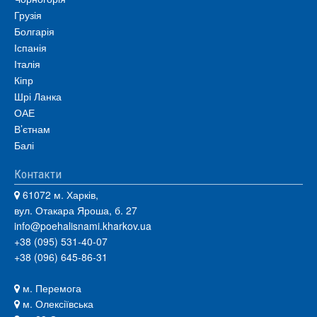
Грузія
Болгарія
Іспанія
Італія
Кіпр
Шрі Ланка
ОАЕ
В’єтнам
Балі
Контакти
61072 м. Харків,
вул. Отакара Яроша, б. 27
info@poehalisnami.kharkov.ua
+38 (095) 531-40-07
+38 (096) 645-86-31
м. Перемога
м. Олексіївська