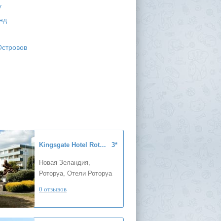
у
нд
Островов
Kingsgate Hotel Rotorua
3*
Новая Зеландия,
Роторуа, Отели Роторуа
0 отзывов