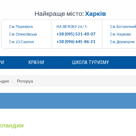
Найкраще місто:
Харків
м. Перемога
НА ЗВ'ЯЗКУ 24 / 7:
м. Ботанічний
+38 (095) 531-40-07
м. Олексіївська
м. Наукова
+38 (096) 645-86-31
м. 23 Серпня
м. Держпром
РИ
КРАЇНИ
ШКОЛА ТУРИЗМУ
ндия
Роторуа
еландии