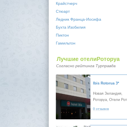
Крайстчерч
Стюарт
Ледник Франца-Иосифа
Бухта Изобилия
Пиктон
Гамильтон
Лучшие отелиРоторуа
Согласно рейтинга Турправда
Ibis Rotorua
3*
Новая Зеландия,
Роторуа, Отели Ро
0 отзывов