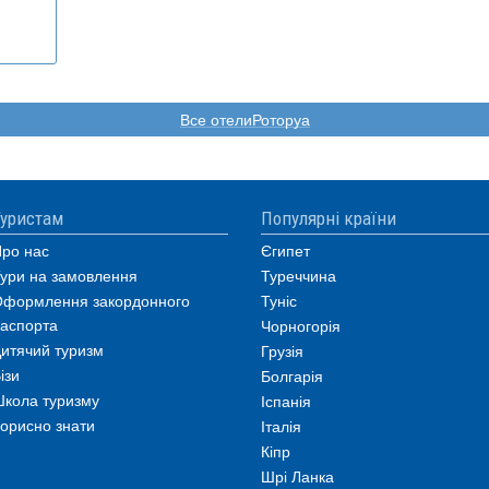
Все отелиРоторуа
уристам
Популярні країни
ро нас
Єгипет
ури на замовлення
Туреччина
формлення закордонного
Туніс
аспорта
Чорногорія
итячий туризм
Грузія
ізи
Болгарія
кола туризму
Іспанія
орисно знати
Італія
Кіпр
Шрі Ланка