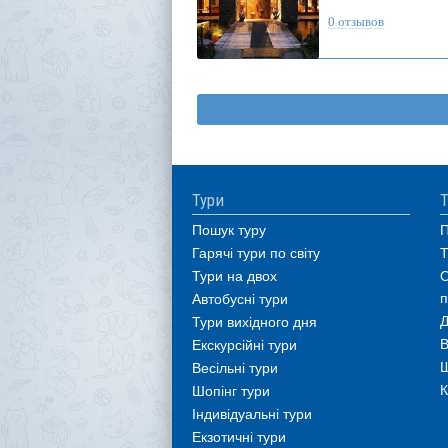
0 отзывов
Тури
Т
Пошук туру
П
Гарячі тури по світу
Т
Тури на двох
О
п
Автобусні тури
Д
Тури вихідного дня
В
Екскурсійні тури
Ш
Весільні тури
К
Шопінг тури
Індивідуальні тури
Екзотичні тури