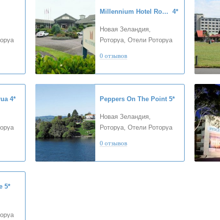
Millennium Hotel Rotorua
4*
Новая Зеландия,
торуа
Роторуа, Отели Роторуа
0 отзывов
rua
4*
Peppers On The Point
5*
Новая Зеландия,
торуа
Роторуа, Отели Роторуа
0 отзывов
e
5*
торуа