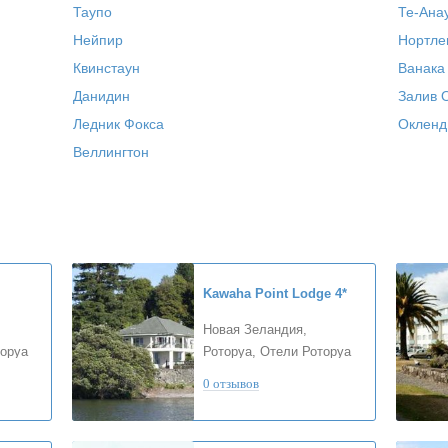
Таупо
Те-Ана
Нейпир
Нортле
Квинстаун
Ванака
Данидин
Залив 
Ледник Фокса
Окленд
Веллингтон
Kawaha Point Lodge
4*
Новая Зеландия,
торуа
Роторуа, Отели Роторуа
0 отзывов