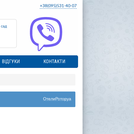
+38(095)531-40-07
 сад
ВІДГУКИ
КОНТАКТИ
ОтелиРоторуа