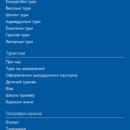
Екскурсійні тури
Весільні тури
Шопінг тури
Індивідуальні тури
Екзотичні тури
Групові тури
Авторські тури
Туристам
Про нас
Тури на замовлення
Оформлення закордонного паспорта
Дитячий туризм
Візи
Школа туризму
Корисно знати
Популярні країни
Єгипет
Туреччина