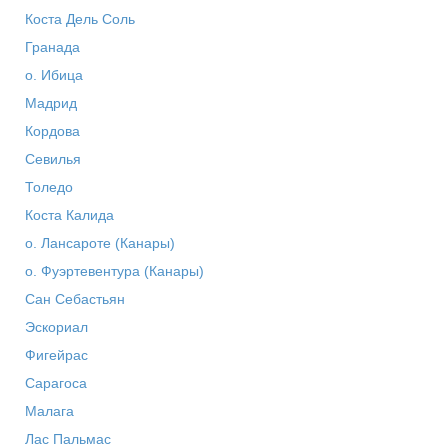
Коста Дель Соль
Гранада
о. Ибица
Мадрид
Кордова
Севилья
Толедо
Коста Калида
о. Лансароте (Канары)
о. Фуэртевентура (Канары)
Сан Себастьян
Эскориал
Фигейрас
Сарагоса
Малага
Лас Пальмас