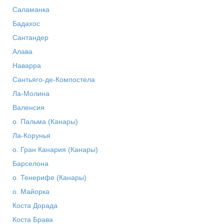
Саламанка
Бадахос
Сантандер
Алава
Наварра
Сантьяго-де-Компостела
Ла-Молина
Валенсия
о. Пальма (Канары)
Ла-Корунья
о. Гран Канария (Канары)
Барселона
о. Тенерифе (Канары)
о. Майорка
Коста Дорада
Коста Брава