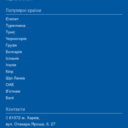
Популярні країни
Єгипет
Туреччина
Туніс
Чорногорія
Грузія
Болгарія
Іспанія
Італія
Кіпр
Шрі Ланка
ОАЕ
В’єтнам
Балі
Контакти
61072 м. Харків,
вул. Отакара Яроша, б. 27