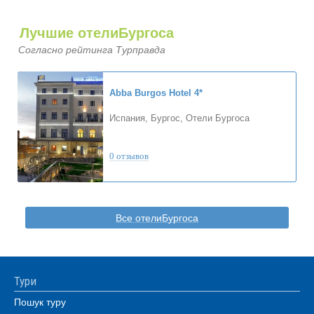
Лучшие отелиБургоса
Согласно рейтинга Турправда
Abba Burgos Hotel
4*
Испания, Бургос, Отели Бургоса
0 отзывов
Все отелиБургоса
Тури
Пошук туру