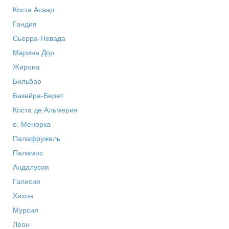
Коста Асаар
Гандия
Сьерра-Невада
Марина Дор
Жирона
Бильбао
Бакейра-Берет
Коста де Альмерия
о. Менорка
Палафружель
Паламос
Андалусия
Галисия
Хихон
Мурсия
Леон