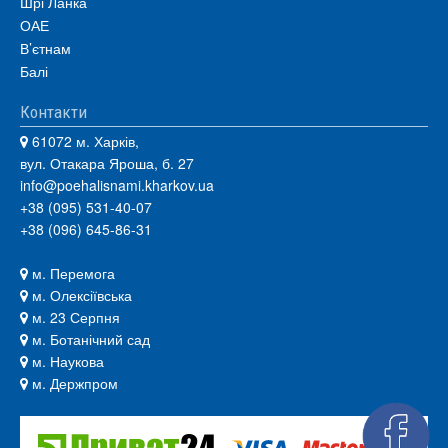
Шрі Ланка
ОАЕ
В’єтнам
Балі
Контакти
61072 м. Харків,
вул. Отакара Яроша, б. 27
info@poehalisnami.kharkov.ua
+38 (095) 531-40-07
+38 (096) 645-86-31
м. Перемога
м. Олексіївська
м. 23 Серпня
м. Ботанічний сад
м. Наукова
м. Держпром