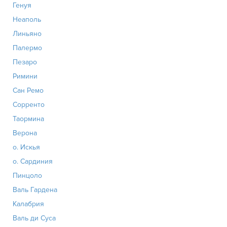
Генуя
Неаполь
Линьяно
Палермо
Пезаро
Римини
Сан Ремо
Сорренто
Таормина
Верона
о. Искья
о. Сардиния
Пинцоло
Валь Гардена
Калабрия
Валь ди Суса