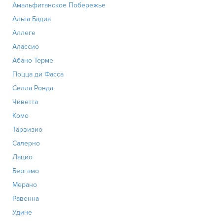
Амальфитанское Побережье
Альта Бадиа
Аллеге
Алассио
Абано Терме
Поцца ди Фасса
Селла Ронда
Чиветта
Комо
Тарвизио
Салерно
Лацио
Бергамо
Мерано
Равенна
Удине