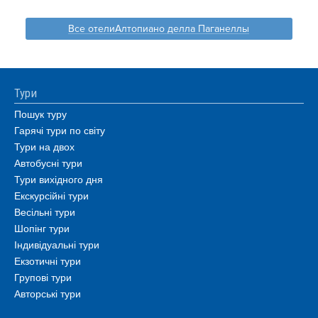
Все отелиАлтопиано делла Паганеллы
Тури
Пошук туру
Гарячі тури по світу
Тури на двох
Автобусні тури
Тури вихідного дня
Екскурсійні тури
Весільні тури
Шопінг тури
Індивідуальні тури
Екзотичні тури
Групові тури
Авторські тури