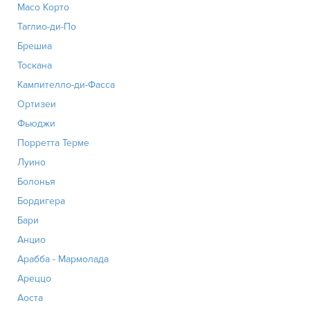
Масо Корто
Таглио-ди-По
Брешиа
Тоскана
Кампителло-ди-Фасса
Ортизеи
Фьюджи
Порретта Терме
Луино
Болонья
Бордигера
Бари
Анцио
Арабба - Мармолада
Ареццо
Аоста