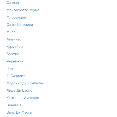
Савона
Монтегротто Терме
Флоренция
Санта Катерина
Милан
Ливиньо
Курмайор
Бормио
Червиния
Рим
о. Сицилия
Мадонна ди Кампильо
Лидо Ди Езоло
Кортина д'Ампеццо
Венеция
Валь Ди Фасса