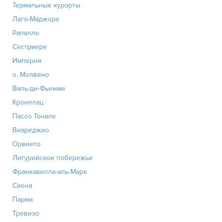
Термальные курорты
Лаго-Маджоре
Рапалло
Сестриере
Империя
о. Молвено
Валь-ди-Фьемме
Кронплац
Пассо Тонале
Виареджио
Орвието
Лигурийское побережье
Франкавилла-аль-Маре
Сиена
Парма
Тревизо