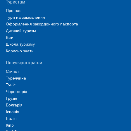
Туристам
Про нас
Тури на замовлення
Оформлення закордонного паспорта
Дитячий туризм
Візи
Школа туризму
Корисно знати
Популярні країни
Єгипет
Туреччина
Туніс
Чорногорія
Грузія
Болгарія
Іспанія
Італія
Кіпр