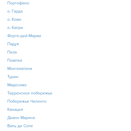
Портофино
о. Гарда
о. Комо
о. Капри
Форте-дей-Марми
Падуя
Пиза
Помпеи
Монтекатини
Турин
Мадесимо
Тирренское побережье
Побережье Чиленто
Канацея
Диано Марина
Валь ди Соле