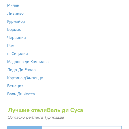
Милан
Ливиньо
Курмайор
Бормио
Червиния
Рим
о. Сицилия
Мадонна ди Кампильо
Лидо Ди Езоло
Кортина д'Ампеццо
Венеция
Валь Ди Фасса
Лучшие отелиВаль ди Суса
Согласно рейтинга Турправда