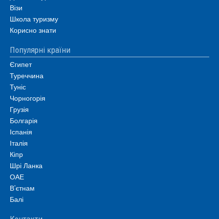
Візи
Школа туризму
Корисно знати
Популярні країни
Єгипет
Туреччина
Туніс
Чорногорія
Грузія
Болгарія
Іспанія
Італія
Кіпр
Шрі Ланка
ОАЕ
В’єтнам
Балі