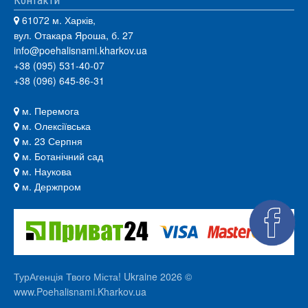
Контакти
61072 м. Харків,
вул. Отакара Яроша, б. 27
info@poehalisnami.kharkov.ua
+38 (095) 531-40-07
+38 (096) 645-86-31
м. Перемога
м. Олексіївська
м. 23 Серпня
м. Ботанічний сад
м. Наукова
м. Держпром
ТурАгенція Твого Міста! Ukraine 2026 ©
www.Poehalisnami.Kharkov.ua