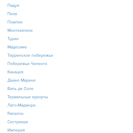
Падуя
Пиза
Помпеи
Монтекатини
Турин
Мадесимо
Тирренское побережье
Побережье Чиленто
Канацея
Диано Марина
Валь ди Соле
Термальные курорты
Лаго-Маджоре
Рапалло
Сестриере
Империя