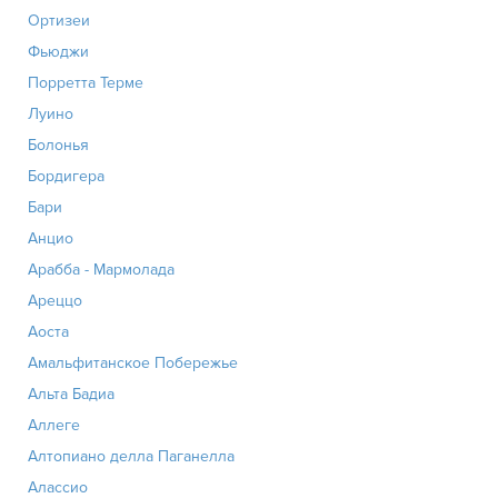
Ортизеи
Фьюджи
Порретта Терме
Луино
Болонья
Бордигера
Бари
Анцио
Арабба - Мармолада
Ареццо
Аоста
Амальфитанское Побережье
Альта Бадиа
Аллеге
Алтопиано делла Паганелла
Алассио