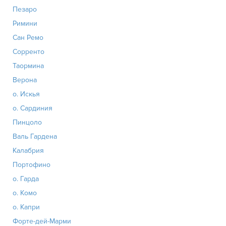
Пезаро
Римини
Сан Ремо
Сорренто
Таормина
Верона
о. Искья
о. Сардиния
Пинцоло
Валь Гардена
Калабрия
Портофино
о. Гарда
о. Комо
о. Капри
Форте-дей-Марми