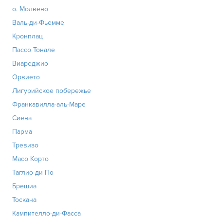
о. Молвено
Валь-ди-Фьемме
Кронплац
Пассо Тонале
Виареджио
Орвието
Лигурийское побережье
Франкавилла-аль-Маре
Сиена
Парма
Тревизо
Масо Корто
Таглио-ди-По
Брешиа
Тоскана
Кампителло-ди-Фасса