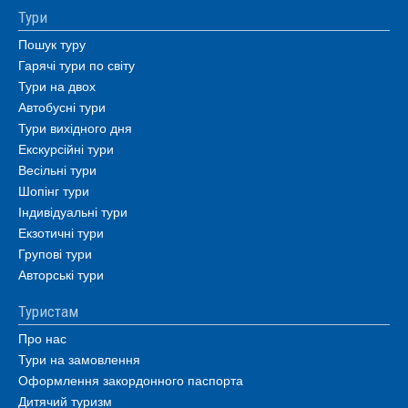
Тури
Пошук туру
Гарячі тури по світу
Тури на двох
Автобусні тури
Тури вихідного дня
Екскурсійні тури
Весільні тури
Шопінг тури
Індивідуальні тури
Екзотичні тури
Групові тури
Авторські тури
Туристам
Про нас
Тури на замовлення
Оформлення закордонного паспорта
Дитячий туризм