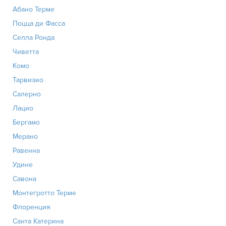
Абано Терме
Поцца ди Фасса
Селла Ронда
Чиветта
Комо
Тарвизио
Салерно
Лацио
Бергамо
Мерано
Равенна
Удине
Савона
Монтегротто Терме
Флоренция
Санта Катерина