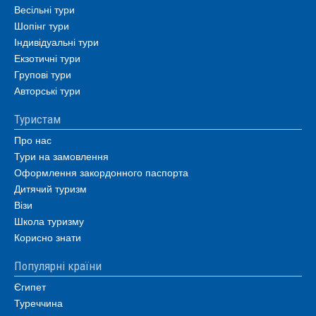
Весільні тури
Шопінг тури
Індивідуальні тури
Екзотичні тури
Групові тури
Авторські тури
Туристам
Про нас
Тури на замовлення
Оформлення закордонного паспорта
Дитячий туризм
Візи
Школа туризму
Корисно знати
Популярні країни
Єгипет
Туреччина