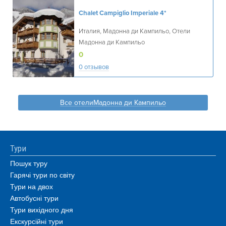
Chalet Campiglio Imperiale
4*
Италия, Мадонна ди Кампильо, Отели
Мадонна ди Кампильо
0
0 отзывов
Все отелиМадонна ди Кампильо
Тури
Пошук туру
Гарячі тури по світу
Тури на двох
Автобусні тури
Тури вихідного дня
Екскурсійні тури