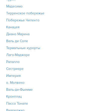
Мадесимо
Тирренское побережье
Побережье Чиленто
Канацея
Диано Марина
Валь ди Соле
Термальные курорты
Лаго-Маджоре
Рапалло
Сестриере
Империя
о. Молвено
Валь-ди-Фьемме
Кронплац
Пассо Тонале
Виареджио