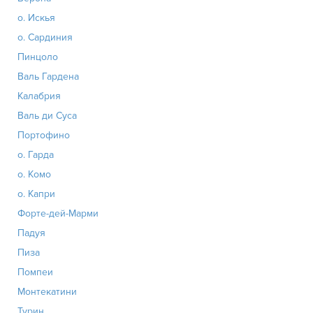
о. Искья
о. Сардиния
Пинцоло
Валь Гардена
Калабрия
Валь ди Суса
Портофино
о. Гарда
о. Комо
о. Капри
Форте-дей-Марми
Падуя
Пиза
Помпеи
Монтекатини
Турин