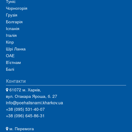
Туніс
Чорногорія
Грузія
Болгарія
Іспанія
Італія
Кіпр
Шрі Ланка
ОАЕ
В’єтнам
Балі
Контакти
61072 м. Харків,
вул. Отакара Яроша, б. 27
info@poehalisnami.kharkov.ua
+38 (095) 531-40-07
+38 (096) 645-86-31
м. Перемога