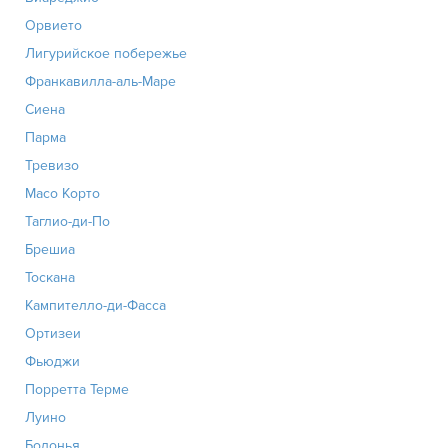
Орвието
Лигурийское побережье
Франкавилла-аль-Маре
Сиена
Парма
Тревизо
Масо Корто
Таглио-ди-По
Брешиа
Тоскана
Кампителло-ди-Фасса
Ортизеи
Фьюджи
Порретта Терме
Луино
Болонья