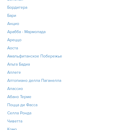
Бордигера
Бари
Анцио
Арабба - Мармолада
Ареццо
Аоста
Амальфитанское Побережье
Альта Бадиа
Аллеге
Алтопиано делла Паганелла
Алассио
Абано Терме
Поцца ди Фасса
Селла Ронда
Чиветта
Комо