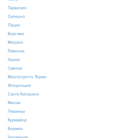
Тарвизио
Салерно
Лацио
Бергамо
Мерано
Равенна
Удине
Савона
Монтегротто Терме
Флоренция
Санта Катерина
Милан
Ливиньо
Курмайор
Бормио
Червиния