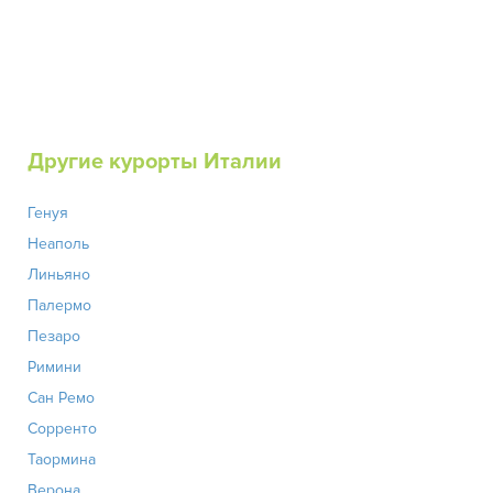
Другие курорты Италии
Генуя
Неаполь
Линьяно
Палермо
Пезаро
Римини
Сан Ремо
Сорренто
Таормина
Верона