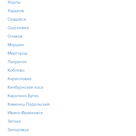
Хорлы
Харьков
Скадовск
Сергеевка
Очаков
Моршин
Миргород
Лазурное
Коблево
Кирилловка
Кинбурнская коса
Каролино-Бугаз
Каменец-Подольский
Ивано-Франковск
Затока
Запорожье