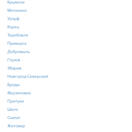
Крымное
Мелекино
Урзуф
Корец
Теребовля
Приморск
Добромыль
Глухов
Збараж
Новгород-Северский
Броды
Фрузиновка
Прилуки
Шкло
Скалат
Житомир