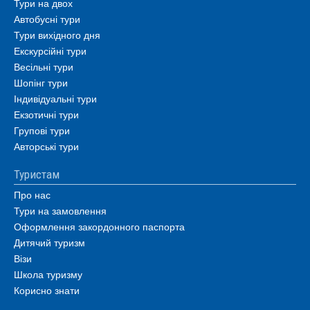
Тури на двох
Автобусні тури
Тури вихідного дня
Екскурсійні тури
Весільні тури
Шопінг тури
Індивідуальні тури
Екзотичні тури
Групові тури
Авторські тури
Туристам
Про нас
Тури на замовлення
Оформлення закордонного паспорта
Дитячий туризм
Візи
Школа туризму
Корисно знати