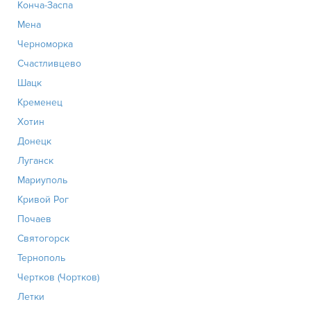
Конча-Заспа
Мена
Черноморка
Счастливцево
Шацк
Кременец
Хотин
Донецк
Луганск
Мариуполь
Кривой Рог
Почаев
Святогорск
Тернополь
Чертков (Чортков)
Летки