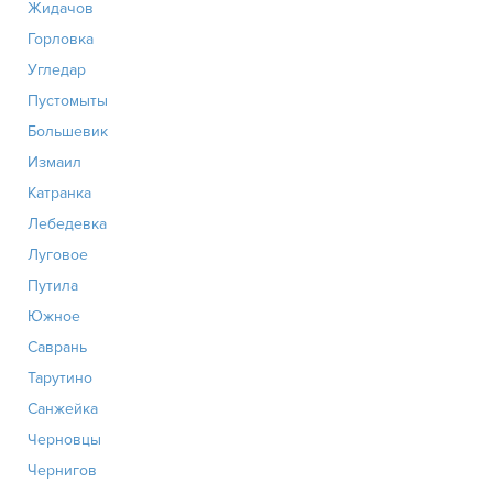
Жидачов
Горловка
Угледар
Пустомыты
Большевик
Измаил
Катранка
Лебедевка
Луговое
Путила
Южное
Саврань
Тарутино
Санжейка
Черновцы
Чернигов