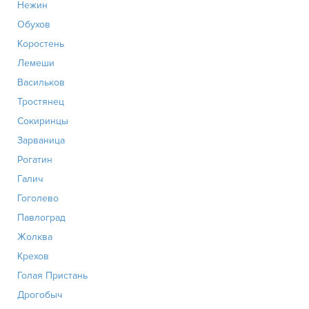
Нежин
Обухов
Коростень
Лемеши
Васильков
Тростянец
Сокиринцы
Зарваница
Рогатин
Галич
Гоголево
Павлоград
Жолква
Крехов
Голая Пристань
Дрогобыч