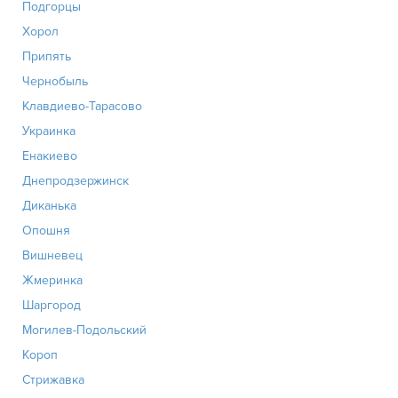
Подгорцы
Хорол
Припять
Чернобыль
Клавдиево-Тарасово
Украинка
Енакиево
Днепродзержинск
Диканька
Опошня
Вишневец
Жмеринка
Шаргород
Могилев-Подольский
Короп
Стрижавка