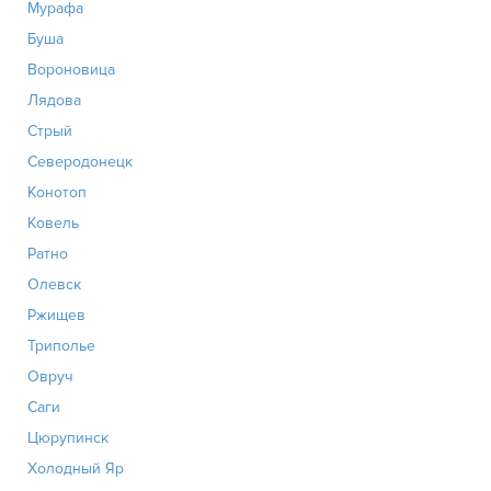
Мурафа
Буша
Вороновица
Лядова
Стрый
Северодонецк
Конотоп
Ковель
Ратно
Олевск
Ржищев
Триполье
Овруч
Саги
Цюрупинск
Холодный Яр