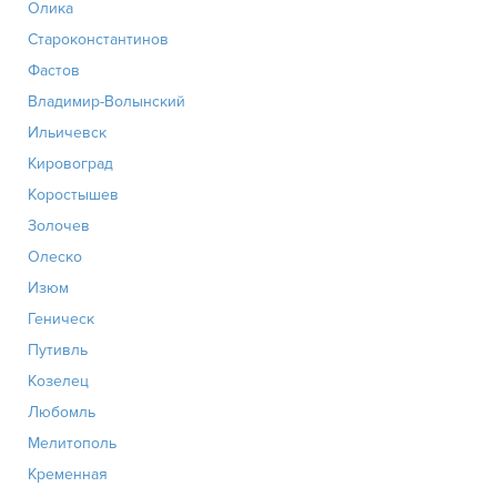
Олика
Староконстантинов
Фастов
Владимир-Волынский
Ильичевск
Кировоград
Коростышев
Золочев
Олеско
Изюм
Геническ
Путивль
Козелец
Любомль
Мелитополь
Кременная