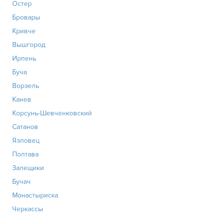
Остер
Бровары
Кривче
Вышгород
Ирпень
Буча
Ворзель
Канев
Корсунь-Шевченковский
Сатанов
Язловец
Полтава
Залещики
Бучач
Монастыриска
Черкассы