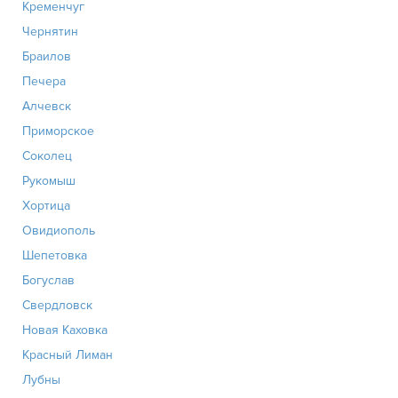
Кременчуг
Чернятин
Браилов
Печера
Алчевск
Приморское
Соколец
Рукомыш
Хортица
Овидиополь
Шепетовка
Богуслав
Свердловск
Новая Каховка
Красный Лиман
Лубны