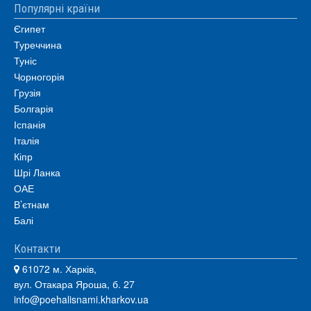
Популярні країни
Єгипет
Туреччина
Туніс
Чорногорія
Грузія
Болгарія
Іспанія
Італія
Кіпр
Шрі Ланка
ОАЕ
В’єтнам
Балі
Контакти
61072 м. Харків,
вул. Отакара Яроша, б. 27
info@poehalisnami.kharkov.ua