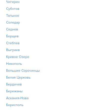
Чигирин
Суботов
Тальное
Соледар
Седнев
Борщев
Стеблев
Выграев
Кривое Озеро
Никополь
Большие Сорочинцы
Белая Церковь
Бердичев
Бережаны
Аскания-Нова
Борисполь