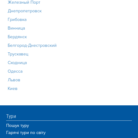
Железный Порт
Днепропетровск
Грибовка
Винница
Бердянск
Белгород-Днестровский
Трускавец
Сходница
Одесса
Львов
Киев
Тури
Пошук туру
Гарячі тури по світу