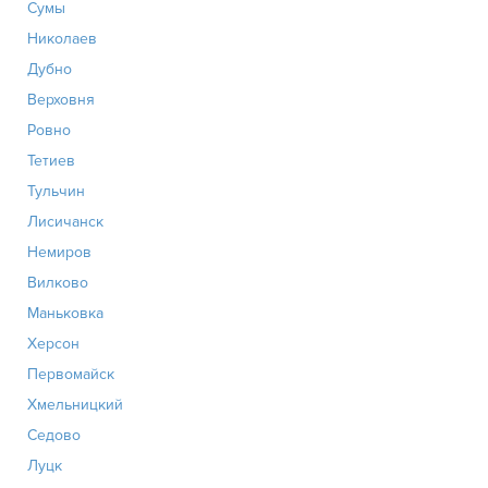
Сумы
Николаев
Дубно
Верховня
Ровно
Тетиев
Тульчин
Лисичанск
Немиров
Вилково
Маньковка
Херсон
Первомайск
Хмельницкий
Седово
Луцк