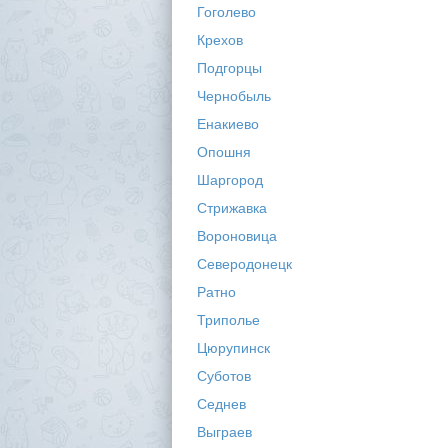
Гоголево
Крехов
Подгорцы
Чернобыль
Енакиево
Опошня
Шаргород
Стрижавка
Вороновица
Северодонецк
Ратно
Триполье
Цюрупинск
Суботов
Седнев
Выграев