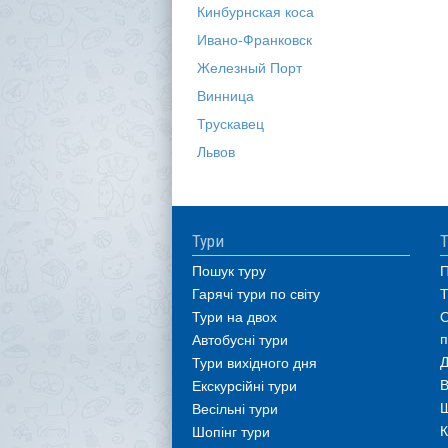
Кинбурнская коса
Ивано-Франковск
Железный Порт
Винница
Трускавец
Львов
Тури
Т
Пошук туру
П
Гарячі тури по світу
Т
Тури на двох
О
п
Автобусні тури
Д
Тури вихідного дня
В
Екскурсійні тури
Ш
Весільні тури
К
Шопінг тури