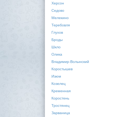
Херсон
Седово
Мелекино
Теребовля
Глухов
Броды
Шкло
Олика
Владимир-Волынский
Коростышев
Изюм
Козелец
Кременная
Коростень
Тростянец
Зарваница