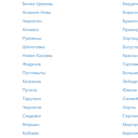
Белая Церковь
Бердич
Аскания-Нова
Борисп
Чернятин
Браило
Алчевск
Примор
Рукомыш
Хортиц
Шепетовка
Богусл
Новая Каховка
Красны
Жидачов
Горлов
Пустомыты
Больше
Катранка
Лебеде
Путила
Южное
Тарутино
Санжей
Чернигов
Хорлы
Скадовск
Сергее
Моршин
Миргор
Коблево
Кирилл