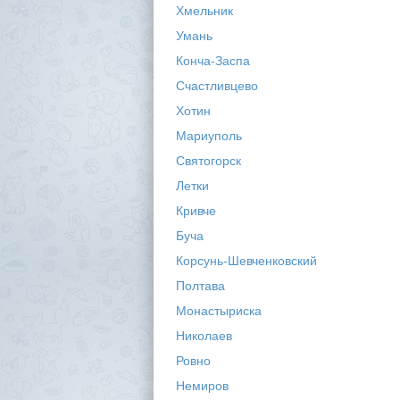
Хмельник
Умань
Конча-Заспа
Счастливцево
Хотин
Мариуполь
Святогорск
Летки
Кривче
Буча
Корсунь-Шевченковский
Полтава
Монастыриска
Николаев
Ровно
Немиров