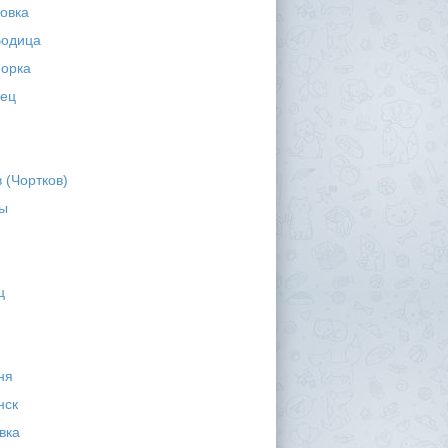
овка
одица
орка
ец
 (Чортков)
ы
ц
ня
нск
вка