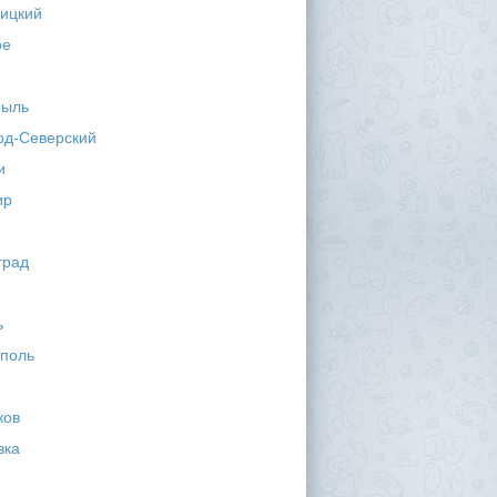
ицкий
ое
мыль
од-Северский
и
ир
град
ь
поль
ков
вка