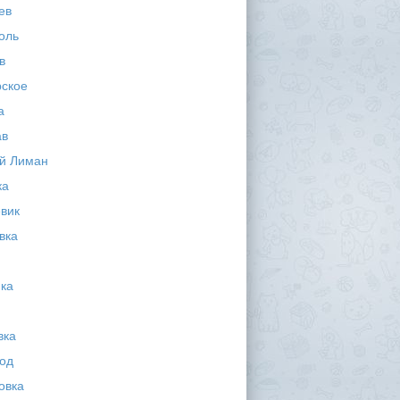
ев
оль
в
ское
а
ав
й Лиман
ка
вик
вка
ка
вка
од
овка