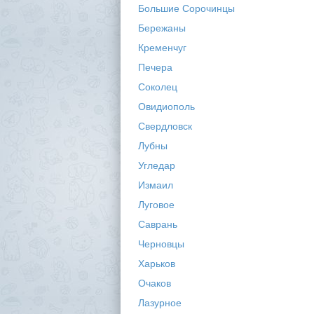
Большие Сорочинцы
Бережаны
Кременчуг
Печера
Соколец
Овидиополь
Свердловск
Лубны
Угледар
Измаил
Луговое
Саврань
Черновцы
Харьков
Очаков
Лазурное