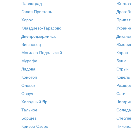
Павлоград
Жолква
Голая Пристань
Дрогоб
Хорол
Припят
Клавдиево-Тарасово
Украин
Днепродзержинск
Дикань
Вишневец
Жмери
Могилев-Подольский
Короп
Мурафа
Буша
Лядова
Стрый
Конотоп
Ковель
Олевск
Ржище
Овруч
Саги
Холодный Яр
Чигири
Тальное
Соледа
Борщев
Стебле
Кривое Озеро
Никопо