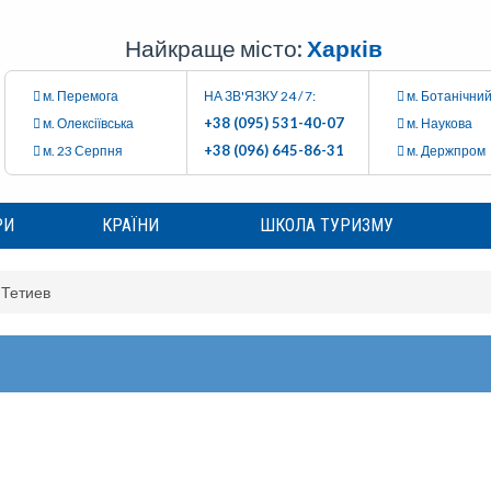
Найкраще місто:
Харків
м. Перемога
НА ЗВ'ЯЗКУ 24 / 7:
м. Ботанічний
+38 (095) 531-40-07
м. Олексіївська
м. Наукова
+38 (096) 645-86-31
м. 23 Серпня
м. Держпром
РИ
КРАЇНИ
ШКОЛА ТУРИЗМУ
Тетиев