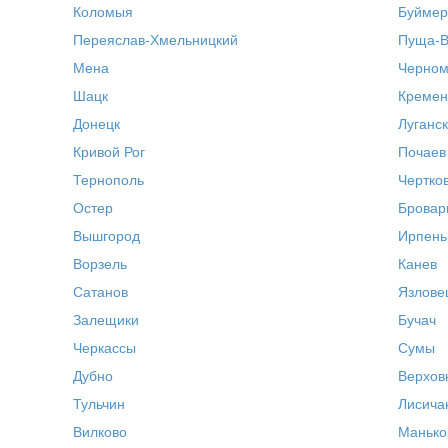
Коломыя
Буймер
Переяслав-Хмельницкий
Пуща-В
Мена
Черном
Шацк
Кремен
Донецк
Луганск
Кривой Рог
Почаев
Тернополь
Чертков
Остер
Бровар
Вышгород
Ирпень
Ворзель
Канев
Сатанов
Язлове
Залещики
Бучач
Черкассы
Сумы
Дубно
Верхов
Тульчин
Лисича
Вилково
Манько