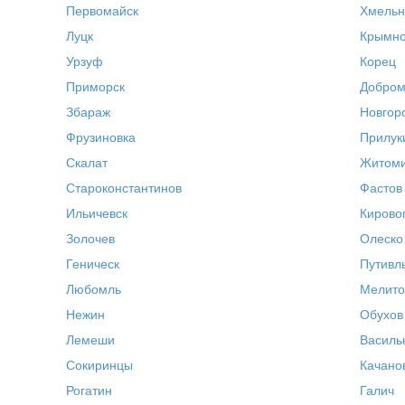
Первомайск
Хмельн
Луцк
Крымн
Урзуф
Корец
Приморск
Добро
Збараж
Новгор
Фрузиновка
Прилук
Скалат
Житом
Староконстантинов
Фастов
Ильичевск
Кирово
Золочев
Олеско
Геническ
Путивл
Любомль
Мелито
Нежин
Обухов
Лемеши
Василь
Сокиринцы
Качано
Рогатин
Галич