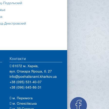
ц-Подольский
жье
ка
од-Днестровский
Контакти
61072 м. Харків,
вул. Отакара Яроша, б. 27
info@poehalisnami.kharkov.ua
+38 (095) 531-40-07
+38 (096) 645-86-31
м. Перемога
м. Олексіївська
м. 23 Серпня