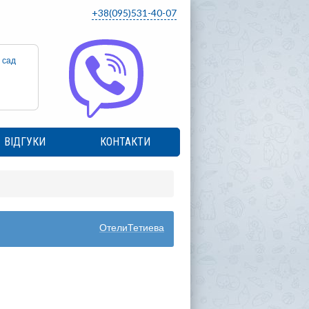
+38(095)531-40-07
 сад
ВІДГУКИ
КОНТАКТИ
ОтелиТетиева