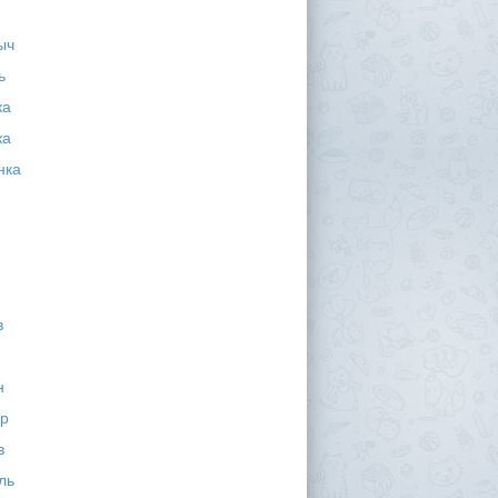
ыч
ь
ка
ка
нка
в
н
р
в
ль