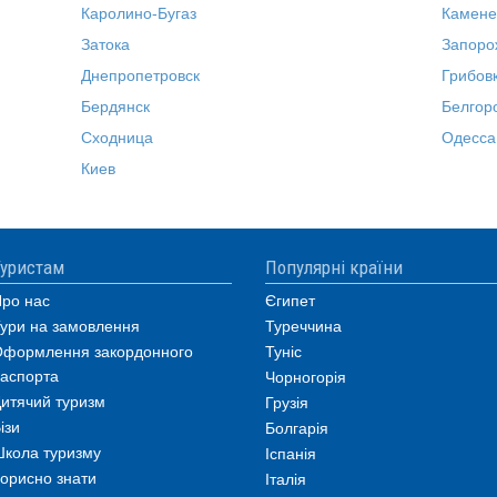
Каролино-Бугаз
Камене
Затока
Запоро
Днепропетровск
Грибов
Бердянск
Белгор
Сходница
Одесса
Киев
уристам
Популярні країни
ро нас
Єгипет
ури на замовлення
Туреччина
формлення закордонного
Туніс
аспорта
Чорногорія
итячий туризм
Грузія
ізи
Болгарія
кола туризму
Іспанія
орисно знати
Італія