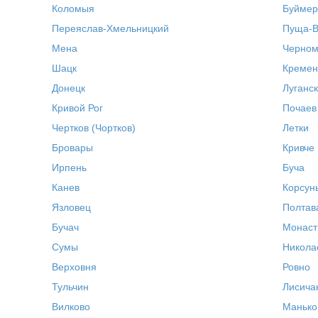
Коломыя
Буймер
Переяслав-Хмельницкий
Пуща-В
Мена
Черном
Шацк
Кремен
Донецк
Луганск
Кривой Рог
Почаев
Чертков (Чортков)
Летки
Бровары
Кривче
Ирпень
Буча
Канев
Корсун
Язловец
Полтав
Бучач
Монаст
Сумы
Никола
Верховня
Ровно
Тульчин
Лисича
Вилково
Манько