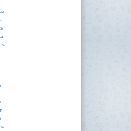
ыч
ь
ка
ка
нка
в
н
р
в
ль