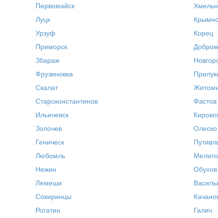
Первомайск
Хмельн
Луцк
Крымн
Урзуф
Корец
Приморск
Добро
Збараж
Новгор
Фрузиновка
Прилук
Скалат
Житом
Староконстантинов
Фастов
Ильичевск
Кирово
Золочев
Олеско
Геническ
Путивл
Любомль
Мелито
Нежин
Обухов
Лемеши
Василь
Сокиринцы
Качано
Рогатин
Галич