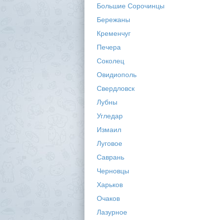
Большие Сорочинцы
Бережаны
Кременчуг
Печера
Соколец
Овидиополь
Свердловск
Лубны
Угледар
Измаил
Луговое
Саврань
Черновцы
Харьков
Очаков
Лазурное