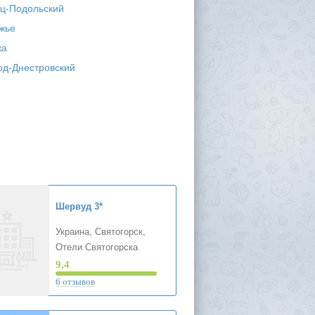
ц-Подольский
жье
ка
од-Днестровский
Шервуд
3*
Украина, Святогорск,
Отели Святогорска
9,4
6 отзывов