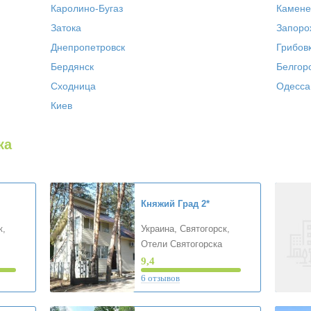
Каролино-Бугаз
Камене
Затока
Запоро
Днепропетровск
Грибов
Бердянск
Белгор
Сходница
Одесса
Киев
ка
Княжий Град
2*
к,
Украина, Святогорск,
Отели Святогорска
9,4
6 отзывов