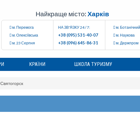
Найкраще місто:
Харків
м. Перемога
НА ЗВ'ЯЗКУ 24 / 7:
м. Ботанічний
+38 (095) 531-40-07
м. Олексіївська
м. Наукова
+38 (096) 645-86-31
м. 23 Серпня
м. Держпром
РИ
КРАЇНИ
ШКОЛА ТУРИЗМУ
Святогорск