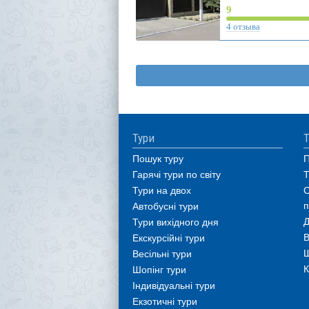
9
4 отзыва
Тури
Т
Пошук туру
П
Гарячі тури по світу
Т
Тури на двох
О
п
Автобусні тури
Д
Тури вихідного дня
В
Екскурсійні тури
Ш
Весільні тури
К
Шопінг тури
Індивідуальні тури
Екзотичні тури