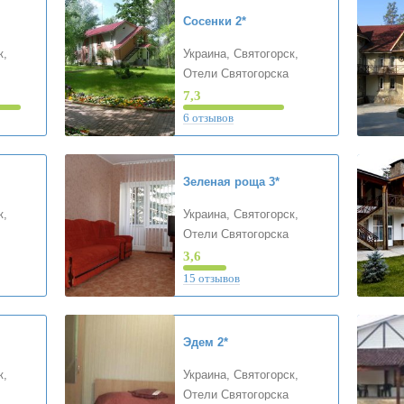
Сосенки
2*
к,
Украина, Святогорск,
Отели Святогорска
7,3
6 отзывов
Зеленая роща
3*
к,
Украина, Святогорск,
Отели Святогорска
3,6
15 отзывов
Эдем
2*
к,
Украина, Святогорск,
Отели Святогорска