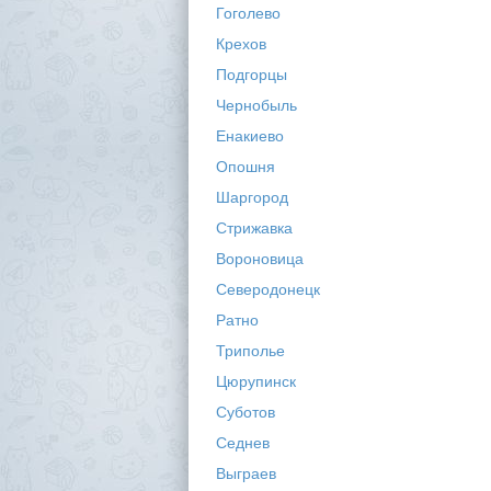
Гоголево
Крехов
Подгорцы
Чернобыль
Енакиево
Опошня
Шаргород
Стрижавка
Вороновица
Северодонецк
Ратно
Триполье
Цюрупинск
Суботов
Седнев
Выграев