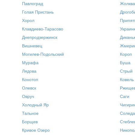
Павлоград
Жолква
Голая Пристань
Дрогоб
Хорол
Припят
Клавдиево-Тарасово
Украин
Днепродзержинск
Дикань
Вишневец
Жмери
Могилев-Подольский
Короп
Мурафа
Буша
Лядова
Стрый
Конотоп
Ковель
Олевск
Ржище
Овруч
Саги
Холодный Яр
Чигири
Тальное
Соледа
Борщев
Стебле
Кривое Озеро
Никопо