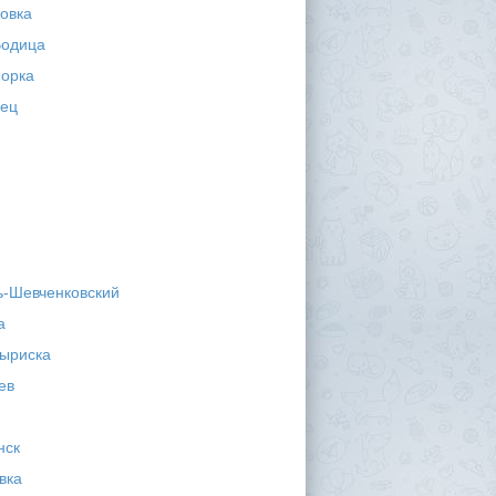
овка
одица
орка
ец
ь-Шевченковский
а
ыриска
ев
нск
вка