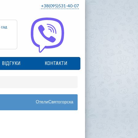
+38(095)531-40-07
 сад
ВІДГУКИ
КОНТАКТИ
ОтелиСвятогорска