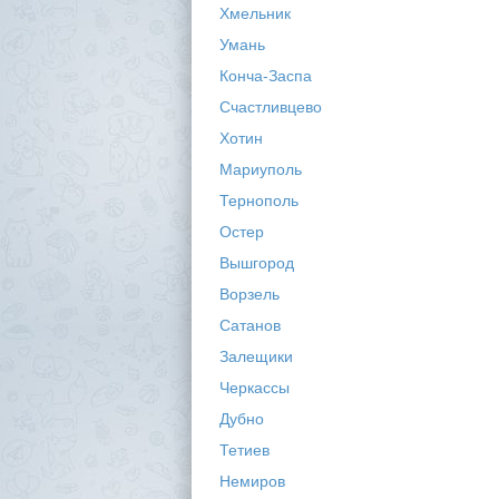
Хмельник
Умань
Конча-Заспа
Счастливцево
Хотин
Мариуполь
Тернополь
Остер
Вышгород
Ворзель
Сатанов
Залещики
Черкассы
Дубно
Тетиев
Немиров