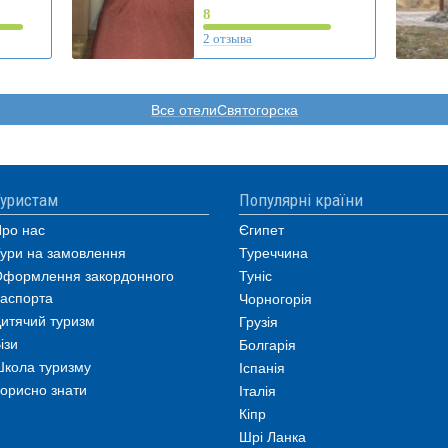
8
2 отзыва
Все отелиСвятогорска
уристам
Популярні країни
ро нас
Єгипет
ури на замовлення
Туреччина
формлення закордонного
Туніс
аспорта
Чорногорія
итячий туризм
Грузія
ізи
Болгарія
кола туризму
Іспанія
орисно знати
Італія
Кіпр
Шрі Ланка