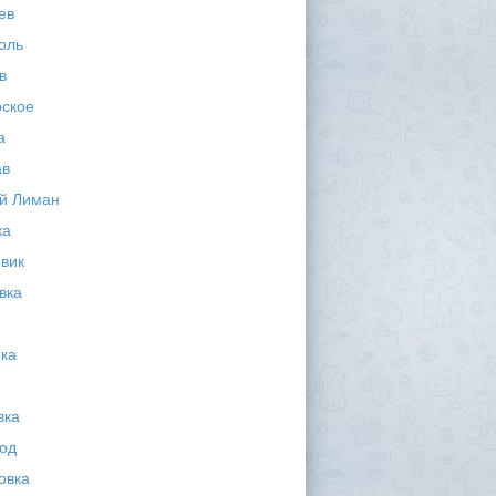
ев
оль
в
ское
а
ав
й Лиман
ка
вик
вка
ка
вка
од
овка