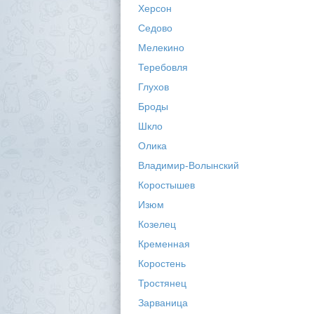
Херсон
Седово
Мелекино
Теребовля
Глухов
Броды
Шкло
Олика
Владимир-Волынский
Коростышев
Изюм
Козелец
Кременная
Коростень
Тростянец
Зарваница