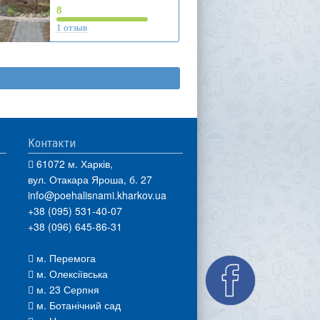
8
1 отзыв
Контакти
61072 м. Харків,
вул. Отакара Яроша, б. 27
info@poehalisnami.kharkov.ua
+38 (095) 531-40-07
+38 (096) 645-86-31
м. Перемога
м. Олексіївська
м. 23 Серпня
м. Ботанічний сад