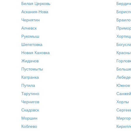
Белая Церковь
Бердич
Аскания-Нова
Борисп
Чернятин
Браило
Алчевск
Примор
Рукомыш
Хортиц
Шепетовка
Богусл
Новая Каховка
Красны
Жидачов
Горлов
Пустомыты
Больше
Катранка
Лебеде
Путила
Южное
Тарутино
Санжей
Чернигов
Хорлы
Скадовск
Сергее
Моршин
Миргор
Коблево
Кирилл