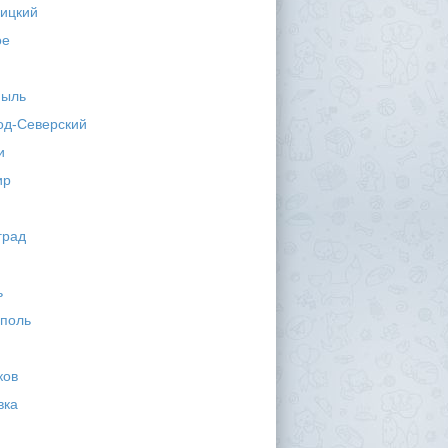
ицкий
ое
мыль
од-Северский
и
ир
град
ь
поль
ков
вка