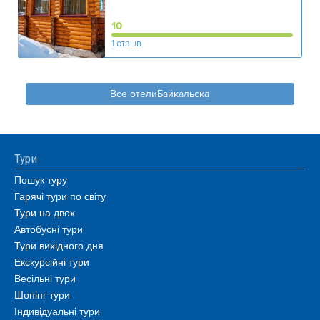
10
1 отзыв
Все отелиБайкальска
Тури
Пошук туру
Гарячі тури по світу
Тури на двох
Автобусні тури
Тури вихідного дня
Екскурсійні тури
Весільні тури
Шопінг тури
Індивідуальні тури