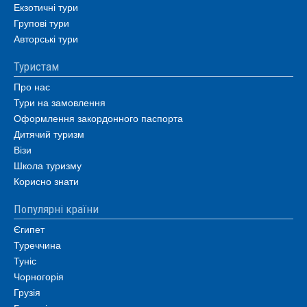
Екзотичні тури
Групові тури
Авторські тури
Туристам
Про нас
Тури на замовлення
Оформлення закордонного паспорта
Дитячий туризм
Візи
Школа туризму
Корисно знати
Популярні країни
Єгипет
Туреччина
Туніс
Чорногорія
Грузія