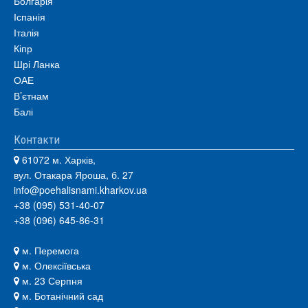
Болгарія
Іспанія
Італія
Кіпр
Шрі Ланка
ОАЕ
В’єтнам
Балі
Контакти
61072 м. Харків,
вул. Отакара Яроша, б. 27
info@poehalisnami.kharkov.ua
+38 (095) 531-40-07
+38 (096) 645-86-31
м. Перемога
м. Олексіївська
м. 23 Серпня
м. Ботанічний сад