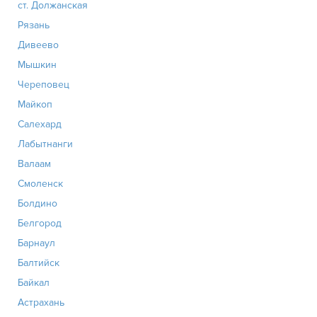
ст. Должанская
Рязань
Дивеево
Мышкин
Череповец
Майкоп
Салехард
Лабытнанги
Валаам
Смоленск
Болдино
Белгород
Барнаул
Балтийск
Байкал
Астрахань