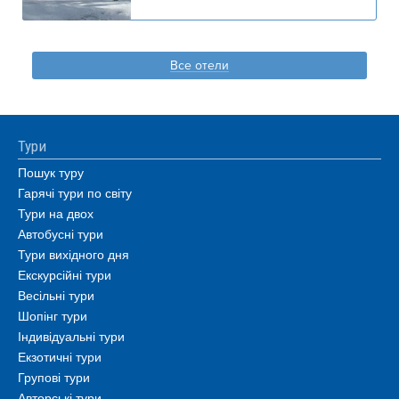
Все отели
Тури
Пошук туру
Гарячі тури по світу
Тури на двох
Автобусні тури
Тури вихідного дня
Екскурсійні тури
Весільні тури
Шопінг тури
Індивідуальні тури
Екзотичні тури
Групові тури
Авторські тури