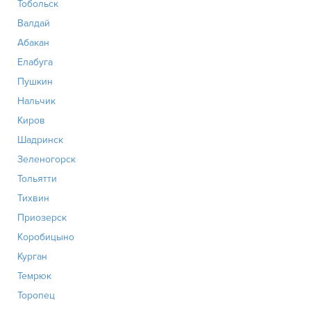
Тобольск
Валдай
Абакан
Елабуга
Пушкин
Нальчик
Киров
Шадринск
Зеленогорск
Тольятти
Тихвин
Приозерск
Коробицыно
Курган
Темрюк
Торопец