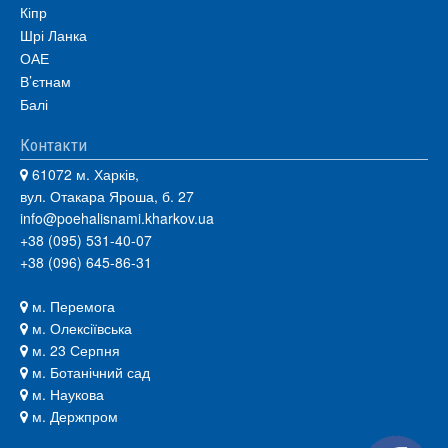
Кіпр
Шрі Ланка
ОАЕ
В’єтнам
Балі
Контакти
61072 м. Харків,
вул. Отакара Яроша, б. 27
info@poehalisnami.kharkov.ua
+38 (095) 531-40-07
+38 (096) 645-86-31
м. Перемога
м. Олексіївська
м. 23 Серпня
м. Ботанічний сад
м. Наукова
м. Держпром